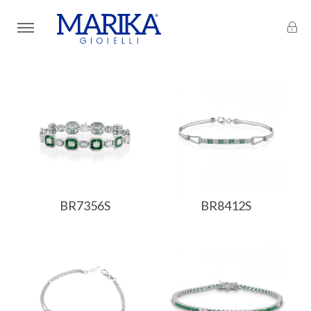
BR7356S
BR8412S