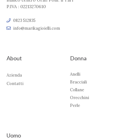
Bianco centro Orafi Polif. il Tari'
P.IVA : 02213270610
0823 512835
info@marikagioielli.com
About
Donna
Anelli
Azienda
Bracciali
Contatti
Collane
Orecchini
Perle
Uomo