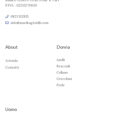
Bianco centro Orafi Polif. il Tari'
P.IVA : 02213270610
0823 512835
info@marikagioielli.com
About
Donna
Anelli
Azienda
Bracciali
Contatti
Collane
Orecchini
Perle
Uomo