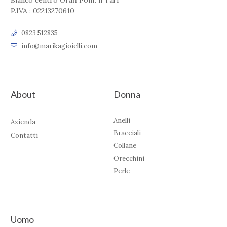
Bianco centro Orafi Polif. il Tari'
P.IVA : 02213270610
0823 512835
info@marikagioielli.com
About
Donna
Anelli
Azienda
Bracciali
Contatti
Collane
Orecchini
Perle
Uomo