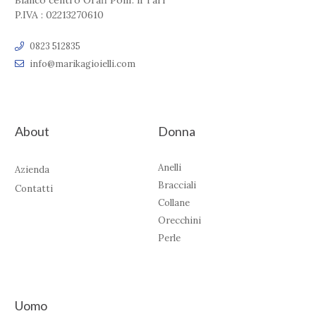
Bianco centro Orafi Polif. il Tari'
P.IVA : 02213270610
0823 512835
info@marikagioielli.com
About
Donna
Anelli
Azienda
Bracciali
Contatti
Collane
Orecchini
Perle
Uomo