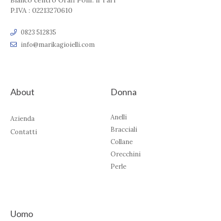
Bianco centro Orafi Polif. il Tari'
P.IVA : 02213270610
0823 512835
info@marikagioielli.com
About
Donna
Anelli
Azienda
Bracciali
Contatti
Collane
Orecchini
Perle
Uomo