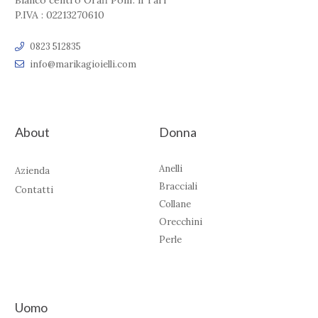
Bianco centro Orafi Polif. il Tari'
P.IVA : 02213270610
0823 512835
info@marikagioielli.com
About
Donna
Anelli
Azienda
Bracciali
Contatti
Collane
Orecchini
Perle
Uomo