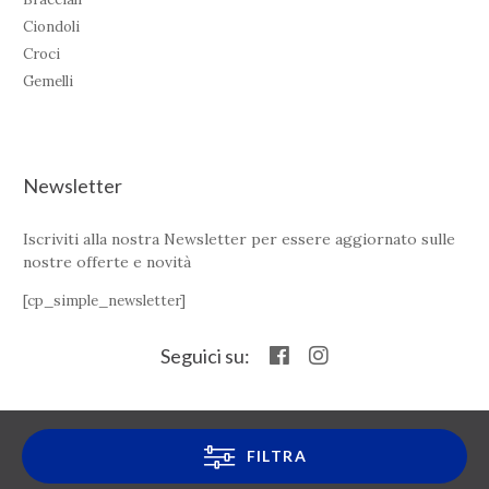
Ciondoli
Croci
Gemelli
Newsletter
Iscriviti alla nostra Newsletter per essere aggiornato sulle
nostre offerte e novità
[cp_simple_newsletter]
Seguici su:
© Marika Gioielli - Tutti i diritti riservati - P.IVA 02213270610
FILTRA
Privacy Policy
|
Cookie Policy
|
emmemedia