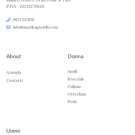
Bianco centro Orafi Polif. il Tari'
P.IVA : 02213270610
0823 512835
info@marikagioielli.com
About
Donna
Anelli
Azienda
Bracciali
Contatti
Collane
Orecchini
Perle
Uomo