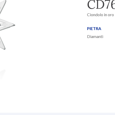
CD7
Ciondolo in oro 
PIETRA
Diamanti